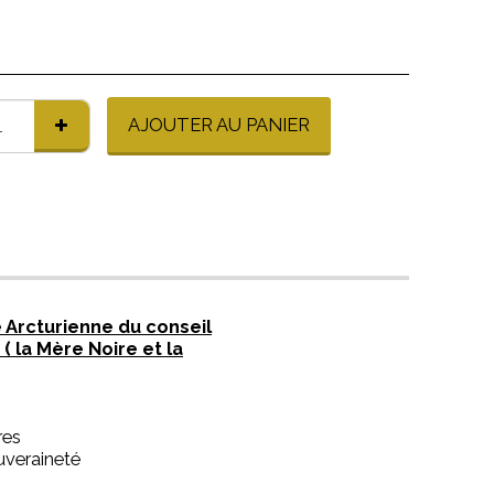
AJOUTER AU PANIER
 Arcturienne du conseil
 la Mère Noire et la
res
ouveraineté