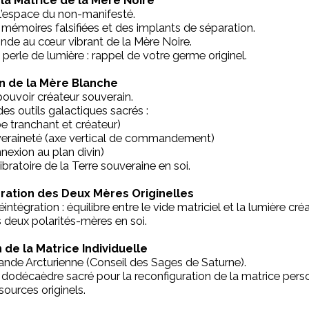
l’espace du non-manifesté.
 mémoires falsifiées et des implants de séparation.
nde au cœur vibrant de la Mère Noire.
 perle de lumière : rappel de votre germe originel.
n de la Mère Blanche
pouvoir créateur souverain.
es outils galactiques sacrés :
be tranchant et créateur)
eraineté (axe vertical de commandement)
exion au plan divin)
bratoire de la Terre souveraine en soi.
gration des Deux Mères Originelles
intégration : équilibre entre le vide matriciel et la lumière créa
s deux polarités-mères en soi.
 de la Matrice Individuelle
ande Arcturienne (Conseil des Sages de Saturne).
 dodécaèdre sacré pour la reconfiguration de la matrice pers
sources originels.