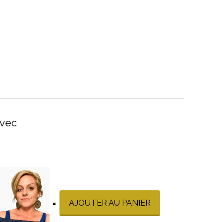
vec
AJOUTER AU PANIER
=