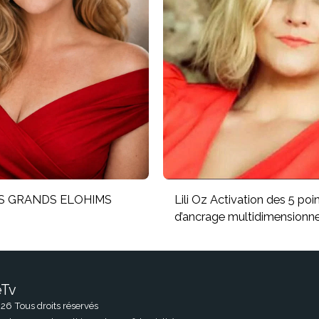
LES GRANDS ELOHIMS
Lili Oz Activation des 5 poi
d’ancrage multidimensionne
eTv
ACCUEIL
26 Tous droits réservés
MES CRÉAT