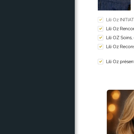
Lili Oz INIT
Lili Oz Renco
Lili OZ Soins
Lili Oz Recon
Lili Oz prése