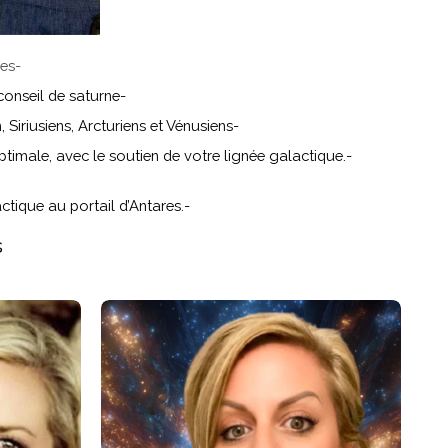
les
-
conseil de saturne
-
Siriusiens, Arcturiens et Vénusiens
-
ptimale, avec le soutien de votre lignée galactique.
-
ctique au portail d’Antares.
-
s