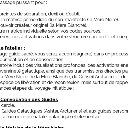
 passage puissant pour :
reintes de séparation, d’exil ou d’oubli.
la matrice primordiale du non-manifesté (la Mère Noire).
ouvoir créateur originel (la Mère Blanche).
otre matrice individuelle selon vos codes sources.
ment ces activations dans votre structure corporelle et éner
 l’atelier :
yage guidé sacré, vous serez accompagné(e) dans un proces
purification et de consécration.
atoire inclut des visualisations profondes, des activations én
uveraineté galactique, ainsi que des transmissions directes pa
la Mère Noire, de la Mère Blanche, du Conseil Arcturien, et
 espace de libération et de reconnexion, mais surtout de rapp
randes étapes du voyage initiatique :
& Convocation des Guides
cercle.
Guides Galactiques (Ashtar, Arcturiens) et aux guides person
la mémoire prénatale, galactique et élémentaire.
 la Matrice de la Mère Noire