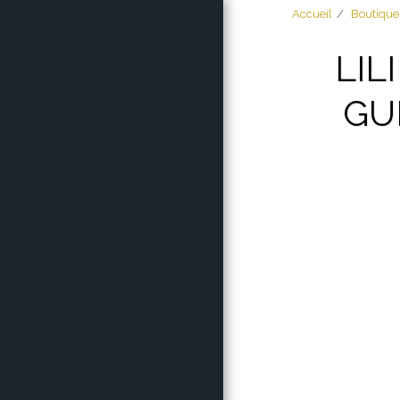
Accueil
Boutique
LIL
GU
ACCUEIL
À PROPOS
BOUTIQUE
MES CRÉATIONS
GALACTIQUE
COMPTEUR DE
CHIFFRES