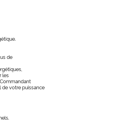
gétique.
sus de
ergétiques,
r les
 du Commandant
el de votre puissance
nels.