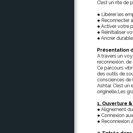
C’est un rite de
● Libérer les emp
● Reconnecter à 
● Activer votre p
● Réinitialiser v
● Ancrer durable
Présentation de
À travers un vo
reconnexion, de 
Ce parcours vibr
des outils de so
consciences de 
Ashtar. C’est un
originelle.Les g
1. Ouverture 
● Alignement du 
● Connexion aux 
● Reconnexion à 
2. Entrée dans