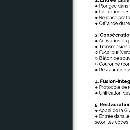
● Plongée dans 
● Libération des
● Reliance profo
● Offrande d’une
3. Consécratio
● Activation du 
● Transmission d
○ Excalibur (ver
○ Bâton de souv
○ Couronne (conn
● Restauration vi
4. Fusion-inte
● Protocole de ré
● Unification de
5. Restauration
● Appel de la Gr
● Entrée dans le
selon les codes 