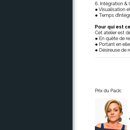
6. Intégration & 
● Visualisation e
● Temps d’intégra
Pour qui est ce
Cet atelier est d
● En quête de re
● Portant en elle
● Désireuse de r
Prix ​​du Pack: