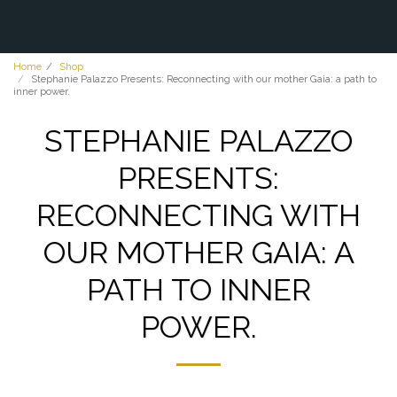
Home
Shop
Stephanie Palazzo Presents: Reconnecting with our mother Gaia: a path to
inner power.
STEPHANIE PALAZZO
PRESENTS:
RECONNECTING WITH
OUR MOTHER GAIA: A
PATH TO INNER
POWER.