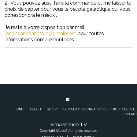
2- Vous pouvez aussi faire la commande et me laisser le
choix de capter pour vous le peuple galactique qui vous
correspondra le mieux .
Je reste à votre disposition par mail :
renaissanceanatole@gmail.com
pour toutes
informations complémentaires .
HOME
ABOUT
SHOP
MY GALACTIC CREATIONS
DIGIT COUNT
CONTAC
Renaissance TV
Copyright © 2026 All rights reserved
Terms of Sales
|
Privacy policy