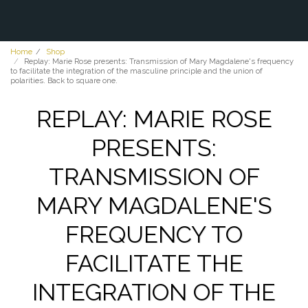
Home
Shop
Replay: Marie Rose presents: Transmission of Mary Magdalene's frequency
to facilitate the integration of the masculine principle and the union of
polarities. Back to square one.
REPLAY: MARIE ROSE
PRESENTS:
TRANSMISSION OF
MARY MAGDALENE'S
FREQUENCY TO
FACILITATE THE
INTEGRATION OF THE