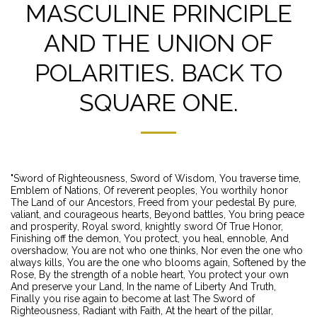
MASCULINE PRINCIPLE
AND THE UNION OF
POLARITIES. BACK TO
SQUARE ONE.
"Sword of Righteousness, Sword of Wisdom, You traverse time,
Emblem of Nations, Of reverent peoples, You worthily honor
The Land of our Ancestors, Freed from your pedestal By pure,
valiant, and courageous hearts, Beyond battles, You bring peace
and prosperity, Royal sword, knightly sword Of True Honor,
Finishing off the demon, You protect, you heal, ennoble, And
overshadow, You are not who one thinks, Nor even the one who
always kills, You are the one who blooms again, Softened by the
Rose, By the strength of a noble heart, You protect your own
And preserve your Land, In the name of Liberty And Truth,
Finally you rise again to become at last The Sword of
Righteousness, Radiant with Faith, At the heart of the pillar,