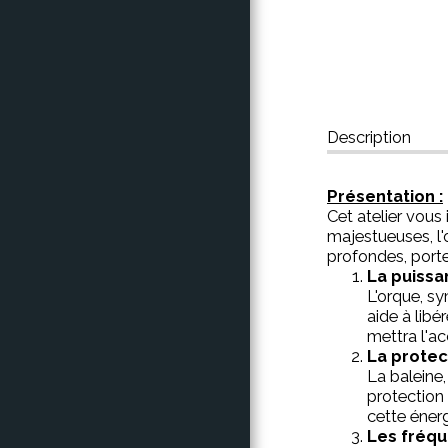
CONTACT
Description
Présentation :
Cet atelier vous
majestueuses, l'
profondes, porte
La puissa
L'orque, sy
aide à libé
mettra l'ac
La protec
La baleine
protection
cette énerg
Les fréqu