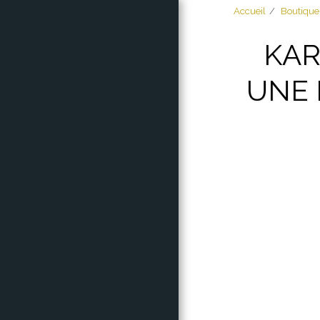
Accueil
Boutique
KAR
UNE 
ACCUEIL
À PROPOS
BOUTIQUE
MES CRÉATIONS
GALACTIQUE
COMPTEUR DE
CHIFFRES