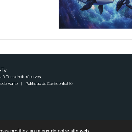
eTv
ACCUEIL
26 Tous droits réservés
MES CRÉAT
s de Vente
|
Politique de Confidentialité
CONTACT
vous profitiez au mieux de notre site web.