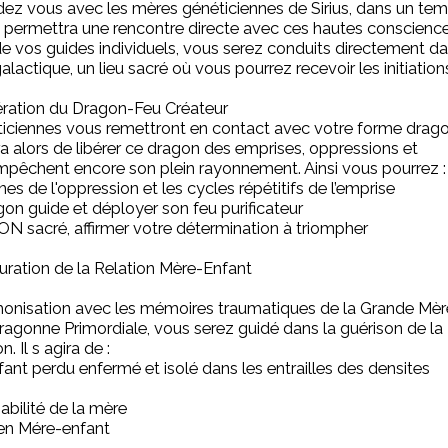
ez vous avec les mères généticiennes de Sirius, dans un tem
i permettra une rencontre directe avec ces hautes conscience
vos guides individuels, vous serez conduits directement da
actique, un lieu sacré où vous pourrez recevoir les initiation
ération du Dragon-Feu Créateur
iciennes vous remettront en contact avec votre forme drag
gira alors de libérer ce dragon des emprises, oppressions et
empêchent encore son plein rayonnement. Ainsi vous pourrez :
nes de l'oppression et les cycles répétitifs de l’emprise
gon guide et déployer son feu purificateur
ON sacré, affirmer votre détermination à triompher
uration de la Relation Mère-Enfant
thonisation avec les mémoires traumatiques de la Grande Mèr
Dragonne Primordiale, vous serez guidé dans la guérison de la
. Il s agira de :
fant perdu enfermé et isolé dans les entrailles des densites
abilité de la mère
ien Mére-enfant