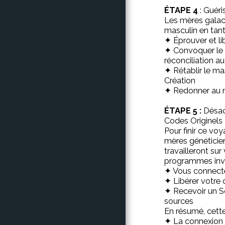
ÉTAPE 4
: Guéri
Les mères galact
masculin en tant 
✦ Éprouver et lib
✦ Convoquer le p
réconciliation a
✦ Rétablir le ma
Création
✦ Redonner au ma
ÉTAPE 5 :
Désact
Codes Originels
Pour finir ce vo
mères généticie
travailleront su
programmes invers
✦ Vous connecter
✦ Libérer votre
✦ Recevoir un S
sources
En résumé, cette 
✦ La connexion d