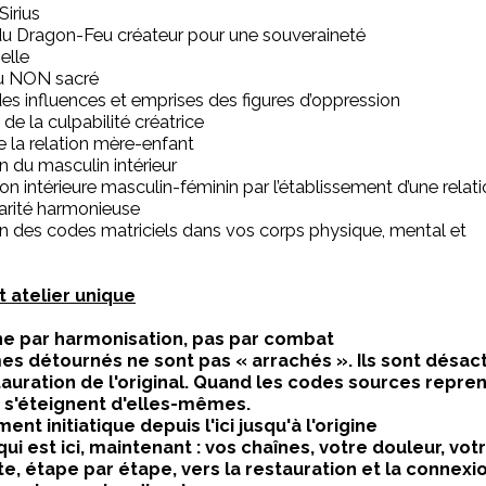
Sirius
 du Dragon-Feu créateur pour une souveraineté
elle
du NON sacré
des influences et emprises des figures d’oppression
de la culpabilité créatrice
 la relation mère-enfant
n du masculin intérieur
ion intérieure masculin-féminin par l’établissement d’une relat
rité harmonieuse
n des codes matriciels dans vos corps physique, mental et
t atelier unique
he par harmonisation, pas par combat
 détournés ne sont pas « arrachés ». Ils sont désact
tauration de l'original. Quand les codes sources repren
s s'éteignent d'elles-mêmes.
nt initiatique depuis l'ici jusqu'à l'origine
ui est ici, maintenant : vos chaînes, votre douleur, votr
e, étape par étape, vers la restauration et la connexi