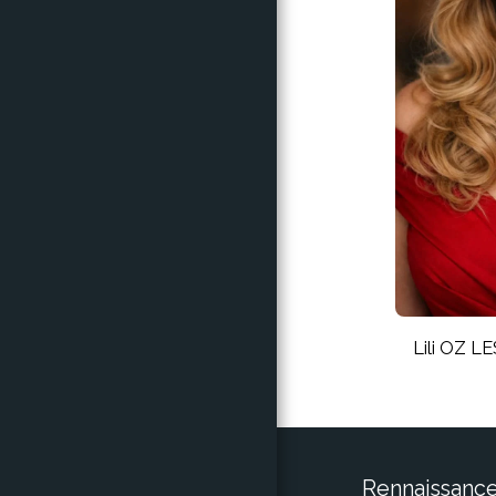
Lili OZ 
Rennaissanc