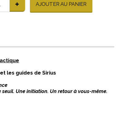
AJOUTER AU PANIER
lactique
 et les
guides de Sirius
ance
e seuil. Une initiation. Un retour à vous-même.