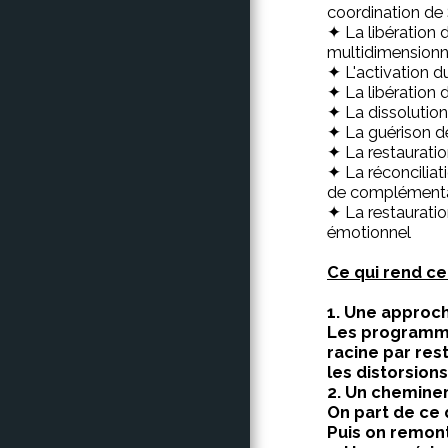
coordination de 
✦ La libération
multidimensionn
✦ L'activation 
✦ La libération 
✦ La dissolution 
✦ La guérison de
✦ La restauratio
✦ La réconciliat
de complémenta
✦ La restauratio
émotionnel
Ce qui rend ce
1. Une approc
Les programmes
racine par res
les distorsion
2. Un chemineme
On part de ce q
Puis on remont