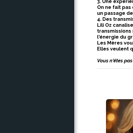
3. Une expéri
On ne fait pas
un passage de 
4. Des transmi
Lili Oz canali
transmissions 
l'énergie du g
Les Mères vou
Elles veulent 
Vous n'êtes pas 