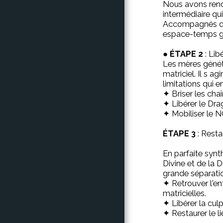
Nous avons rend
intermédiaire qu
Accompagnés de 
espace-temps gal
●
ÉTAPE 2
: Lib
Les mères génét
matriciel. Il s a
limitations qui 
✦ Briser les chaî
✦ Libérer le Dra
✦ Mobiliser le N
ÉTAPE 3
: Resta
En parfaite syn
Divine et de la 
grande séparation
✦ Retrouver l'en
matricielles.
✦ Libérer la culp
✦ Restaurer le l