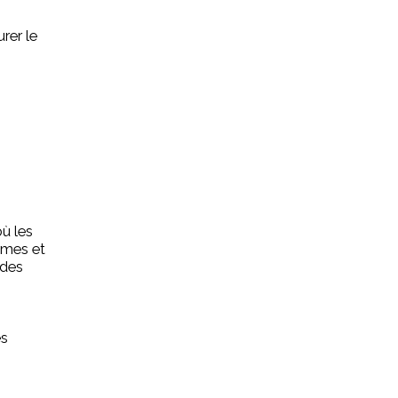
rer le
où les
ames et
 des
es