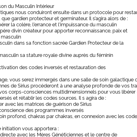
son du Masculin Intérieur
iques nous conduiront ensuite dans un protocole pour restau
que gardien protecteur et germinateur. Il s’agira alors de :
érer la colère, l'errance et l'impuissance du masculin
ère divin créateur pour apporter reconnaissance, paix et
u masculin
sculin dans sa fonction sacrée Gardien Protecteur de la
sculin sa stature royale divine auprès du féminin
ivation des codes inversés et restauration des
yage, vous serez immergés dans une salle de soin galactique 
nnes de Sirius procéderont à une analyse profonde de vos tr
r vos corps-consciences multidimensionnels pour vous libérer
és et rétablir les codes sources. Il s agira de :
 avec les matrices de guérison de Sirius
 conscience des programmes inversés
oin profond, chakras par chakras, en connexion avec les cod
initiation vous apportera :
irecte avec les Mères Généticiennes et le centre de