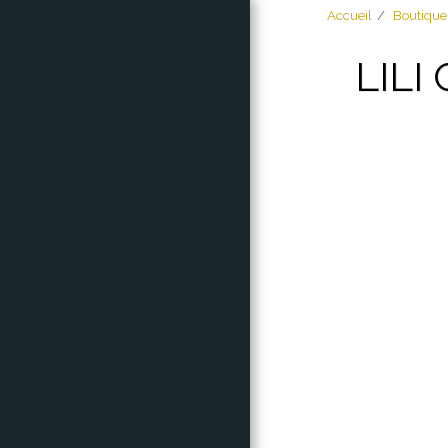
Accueil
Boutique
LILI
ACCUEIL
À PROPOS
BOUTIQUE
MES CRÉATIONS
GALACTIQUE
COMPTEUR DE
CHIFFRES