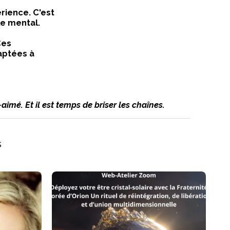
rience. C'est
le mental.
Ces
aptées à
aimé. Et il est temps de briser les chaînes.
s