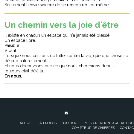
Seulement l'envie sincère de se rencontrer soi-même.
Un chemin vers la joie d'être
Il existe en chacun un espace qui n'a jamais été blessé.
Un espace libre.
Paisible.
Vivant.
Lorsque nous cessons de lutter contre la vie, quelque chose se
détend naturellement.
Et nous découvrons que ce que nous cherchions depuis
toujours était déjà là.
En nous.
ACCUEIL
À PROPOS
BOUTIQUE
MES CRÉATIONS GALACTIQU
COMPTEUR DE CHIFFRES
CONTAC