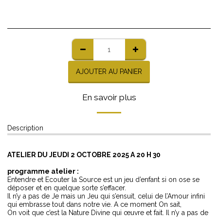
AJOUTER AU PANIER
En savoir plus
Description
ATELIER DU JEUDI 2 OCTOBRE 2025 A 20 H 30
programme atelier :
Entendre et Ecouter la Source est un jeu d’enfant si on ose se
déposer et en quelque sorte s’effacer.
Il n’y a pas de Je mais un Jeu qui s’ensuit, celui de l’Amour infini
qui embrasse tout dans notre vie. A ce moment On sait,
On voit que c’est la Nature Divine qui œuvre et fait. Il n’y a pas de