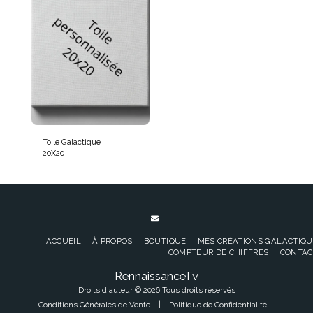
Toile Galactique
20X20
ACCUEIL
À PROPOS
BOUTIQUE
MES CRÉATIONS GALACTIQU
COMPTEUR DE CHIFFRES
CONTAC
RennaissanceTv
Droits d'auteur © 2026 Tous droits réservés
Conditions Générales de Vente
|
Politique de Confidentialité