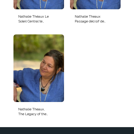
Nathalie Théaux Le
Nathalie Theaux
Soleil Central te
Passage décisif de
rappelle à tes Codes
l’humanité vers
Source Originels
l’Unité et la
Souveraineté Avec
Shamballa & l’Arbre
de Vie
Nathalie Theaux,
The Legacy of the
Melchizedeks:
Activating Your
Sovereignty in 2026