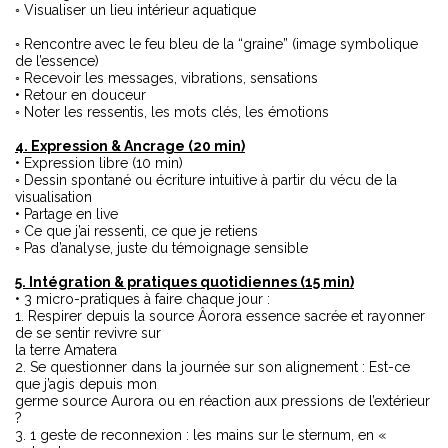
◦ Visualiser un lieu intérieur aquatique
◦ Rencontre avec le feu bleu de la “graine” (image symbolique
de l’essence)
◦ Recevoir les messages, vibrations, sensations
• Retour en douceur
◦ Noter les ressentis, les mots clés, les émotions
4. Expression & Ancrage (20 min)
• Expression libre (10 min)
◦ Dessin spontané ou écriture intuitive à partir du vécu de la
visualisation
• Partage en live
◦ Ce que j’ai ressenti, ce que je retiens
◦ Pas d’analyse, juste du témoignage sensible
5. Intégration & pratiques quotidiennes (15 min)
• 3 micro-pratiques à faire chaque jour :
1. Respirer depuis la source Âorora essence sacrée et rayonner
de se sentir revivre sur
la terre Amatera
2. Se questionner dans la journée sur son alignement : Est-ce
que j’agis depuis mon
germe source Aurora ou en réaction aux pressions de l’extérieur
?
3. 1 geste de reconnexion : les mains sur le sternum, en «