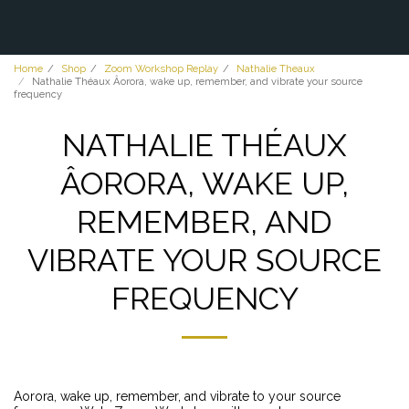
Home
Shop
Zoom Workshop Replay
Nathalie Theaux
Nathalie Théaux Âorora, wake up, remember, and vibrate your source
frequency
NATHALIE THÉAUX
ÂORORA, WAKE UP,
REMEMBER, AND
VIBRATE YOUR SOURCE
FREQUENCY
Aorora, wake up, remember, and vibrate to your source