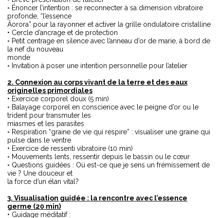
◦ Énoncer l’intention : se reconnecter à sa dimension vibratoire
profonde, “l’essence
Âorora” pour la rayonner et activer la grille ondulatoire cristalline
• Cercle d’ancrage et de protection
◦ Petit centrage en silence avec l’anneau d’or de marie, à bord de
la nef du nouveau
monde
◦ Invitation à poser une intention personnelle pour l’atelier
2. Connexion au corps vivant de la terre et des eaux
originelles primordiales
• Exercice corporel doux (5 min)
◦ Balayage corporel en conscience avec le peigne d’or ou le
trident pour transmuter les
miasmes et les parasites
◦ Respiration “graine de vie qui respire” : visualiser une graine qui
pulse dans le ventre
• Exercice de ressenti vibratoire (10 min)
◦ Mouvements lents, ressentir depuis le bassin ou le cœur
◦ Questions guidées : Où est-ce que je sens un frémissement de
vie ? Une douceur et
la force d’un élan vital?
3. Visualisation guidée : la rencontre avec l’essence
germe (20 min)
• Guidage méditatif :