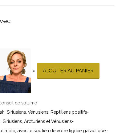
vec
AJOUTER AU PANIER
=
conseil de saturne
-
, Siriusiens, Vénusiens, Reptiliens positifs
-
Siriusiens, Arcturiens et Vénusiens
-
ptimale, avec le soutien de votre lignée galactique.
-