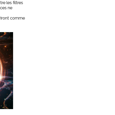
e les filtres
nces ne
friront comme