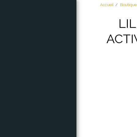
Accueil
Boutique
LI
ACTI
ACCUEIL
À PROPOS
BOUTIQUE
MES CRÉATIONS
GALACTIQUE
COMPTEUR DE
CHIFFRES