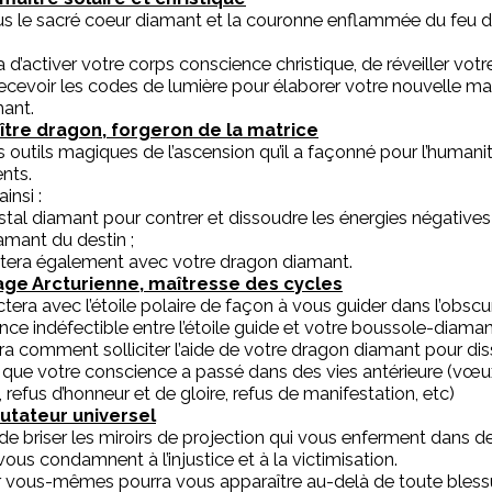
ous le sacré coeur diamant et la couronne enflammée du feu de
a d’activer votre corps conscience christique, de réveiller vot
ecevoir les codes de lumière pour élaborer votre nouvelle ma
ant.
ître dragon, forgeron de la matrice
s outils magiques de l’ascension qu’il a façonné pour l’humanit
nts.
insi :
istal diamant pour contrer et dissoudre les énergies négatives 
amant du destin ;
ctera également avec votre dragon diamant.
age Arcturienne, maîtresse des cycles
era avec l’étoile polaire de façon à vous guider dans l’obscuri
ance indéfectible entre l’étoile guide et votre boussole-diaman
a comment solliciter l’aide de votre dragon diamant pour dis
 que votre conscience a passé dans des vies antérieure (vœu
 refus d’honneur et de gloire, refus de manifestation, etc)
rutateur universel
e briser les miroirs de projection qui vous enferment dans d
ous condamnent à l’injustice et à la victimisation.
sur vous-mêmes pourra vous apparaître au-delà de toute blessur