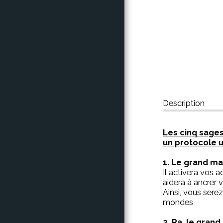
CONTACT
Description
Les cinq sages
un protocole u
1. Le grand m
Il activera vos a
aidera à ancrer 
Ainsi, vous sere
mondes
2. Ra, le grand