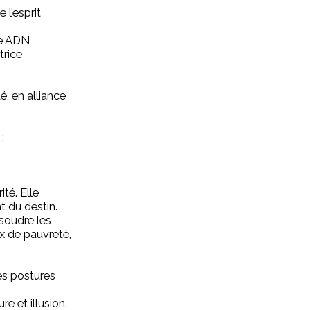
 l’esprit
re ADN
trice
é, en alliance
;
té. Elle
t du destin.
soudre les
x de pauvreté,
es postures
e et illusion.