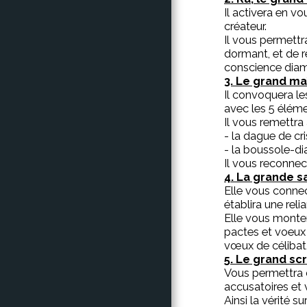
Il activera en v
créateur.
Il vous permettr
dormant, et de r
conscience diam
3. Le grand ma
Il convoquera le
avec les 5 éléme
Il vous remettra a
- la dague de cr
- la boussole-di
Il vous reconne
4. La grande s
Elle vous connect
établira une reli
Elle vous monter
pactes et voeux
vœux de célibat,
5. Le grand sc
Vous permettra d
accusatoires et v
Ainsi la vérité 