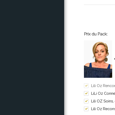
Prix ​​du Pack:
Lili Oz Renco
LiLi Oz Connex
Lili OZ Soins
Lili Oz Recon