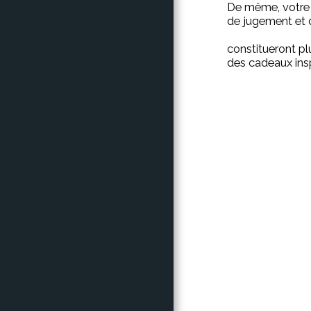
De même, votre l
de jugement et d
constitueront p
des cadeaux insp